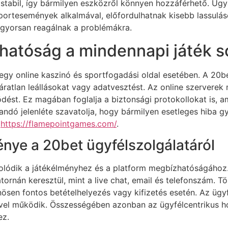
stabil, így bármilyen eszközről könnyen hozzáférhető. Ugy
portesemények alkalmával, előfordulhatnak kisebb lassulás
 gyorsan reagálnak a problémákra.
zhatóság a mindennapi játék s
gy online kaszinó és sportfogadási oldal esetében. A 20bet e
ratlan leállásokat vagy adatvesztést. Az online szerverek
ödést. Ez magában foglalja a biztonsági protokollokat is, a
llandó jelenléte szavatolja, hogy bármilyen esetleges hiba 
a
https://flamepointgames.com/
.
énye a 20bet ügyfélszolgálatáról
olódik a játékélményhez és a platform megbízhatóságához.
ornán keresztül, mint a live chat, email és telefonszám. Tö
ösen fontos betételhelyezés vagy kifizetés esetén. Az ügy
el működik. Összességében azonban az ügyfélcentrikus ho
ez.