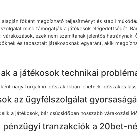
alapján főként megbízható teljesítményt és stabil működést
szolgálat mind támogatják a játékosok elégedettségét. Bár
i várakozások, ezek nem számítanak jelentős hátránynak. 
őknek és tapasztalt játékosoknak egyaránt, akik megbízhat
ak a játékosok technikai problém
főként nagy forgalmú időszakokban lehetnek időszakos lass
sok az ügyfélszolgálat gyorsaságá
kelik a játékosok, bár csúcsidőben hosszabb várakozási idő
 pénzügyi tranzakciók a 20bet-né