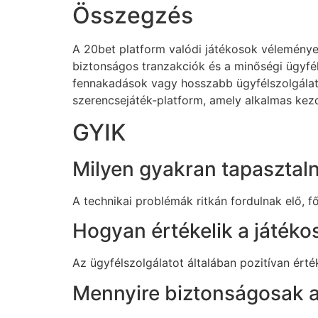
Összegzés
A 20bet platform valódi játékosok véleménye 
biztonságos tranzakciók és a minőségi ügyfél
fennakadások vagy hosszabb ügyfélszolgálat
szerencsejáték-platform, amely alkalmas kezd
GYIK
Milyen gyakran tapasztaln
A technikai problémák ritkán fordulnak elő, 
Hogyan értékelik a játéko
Az ügyfélszolgálatot általában pozitívan érté
Mennyire biztonságosak a