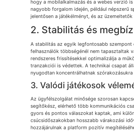
hogy a mobilalkalmazás és a webes verzió is 
nagyobb forgalom idején, például népszerű s
jelentősen a játékélményt, és az üzemeltetők
2. Stabilitás és megbí
A stabilitás az egyik legfontosabb szempont e
felhasználók többségénél nem tapasztaltak vá
rendszeres frissítésekkel optimalizálja a műk
tranzakciói is védettek. A technikai csapat á
nyugodtan koncentrálhatnak szórakozásukr
3. Valódi játékosok vélem
Az ügyfélszolgálat minősége szorosan kapcs
segítőkész, elérhető több kommunikációs csat
gyors és pontos válaszokat kaptak, ami külön
csúcsidőszakokban hosszabb várakozási időv
hozzájárulnak a platform pozitív megítéléséh