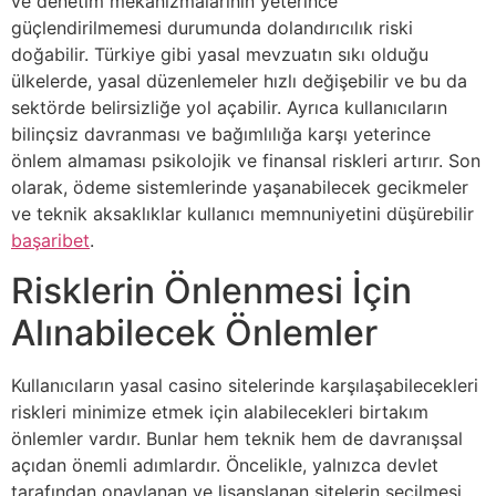
ve denetim mekanizmalarının yeterince
güçlendirilmemesi durumunda dolandırıcılık riski
doğabilir. Türkiye gibi yasal mevzuatın sıkı olduğu
ülkelerde, yasal düzenlemeler hızlı değişebilir ve bu da
sektörde belirsizliğe yol açabilir. Ayrıca kullanıcıların
bilinçsiz davranması ve bağımlılığa karşı yeterince
önlem almaması psikolojik ve finansal riskleri artırır. Son
olarak, ödeme sistemlerinde yaşanabilecek gecikmeler
ve teknik aksaklıklar kullanıcı memnuniyetini düşürebilir
başaribet
.
Risklerin Önlenmesi İçin
Alınabilecek Önlemler
Kullanıcıların yasal casino sitelerinde karşılaşabilecekleri
riskleri minimize etmek için alabilecekleri birtakım
önlemler vardır. Bunlar hem teknik hem de davranışsal
açıdan önemli adımlardır. Öncelikle, yalnızca devlet
tarafından onaylanan ve lisanslanan sitelerin seçilmesi