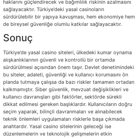
haklarını güçlendirecek ve bağımlılık riskinin azalmasını
sağlayacaktır. Türkiye’deki yasal casinoların
sürdürülebilir bir yapıya kavuşması, hem ekonomiye hem
de bireysel güvenliğe olumlu katkılar sağlayacaktır.
Sonuç
Türkiye’de yasal casino siteleri, ülkedeki kumar oynama
alışkanlıklarının güvenli ve kontrollü bir ortamda
sürdürülmesi açısından önem taşır. Devlet denetimindeki
bu siteler, adaleti, güvenliği ve kullanıcı korumasını ön
planda tutmaya çalışsa da bazı riskler tamamen ortadan
kalkmamıştır. Siber güvenlik, mevzuat değişiklikleri ve
kullanıcı davranışları gibi faktörler, sektörde sürekli
dikkat edilmesi gereken başlıklardır. Kullanıcıların doğru
seçim yaparak, bilinçli davranmaları ve alınabilecek
teknik önlemleri uygulamaları risklerle başa çıkmada
anahtardır. Yasal casino sitelerinin geleceği ise
düzenlemelerin ve teknolojik gelişmelerin etkin