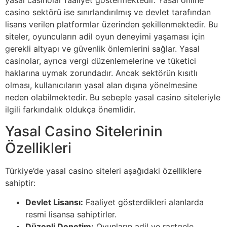
yasal casinolar faaliyet göstermektedir. Yasal online
casino sektörü ise sınırlandırılmış ve devlet tarafından
lisans verilen platformlar üzerinden şekillenmektedir. Bu
siteler, oyuncuların adil oyun deneyimi yaşaması için
gerekli altyapı ve güvenlik önlemlerini sağlar. Yasal
casinolar, ayrıca vergi düzenlemelerine ve tüketici
haklarına uymak zorundadır. Ancak sektörün kısıtlı
olması, kullanıcıların yasal alan dışına yönelmesine
neden olabilmektedir. Bu sebeple yasal casino siteleriyle
ilgili farkındalık oldukça önemlidir.
Yasal Casino Sitelerinin
Özellikleri
Türkiye’de yasal casino siteleri aşağıdaki özelliklere
sahiptir:
Devlet Lisansı:
Faaliyet gösterdikleri alanlarda
resmi lisansa sahiptirler.
Düzenli Denetim:
Oyunların adil ve rastgele