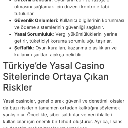
olmasını sağlamak için düzenli kontrole tabi
tutulurlar.
Güvenlik Önlemleri:
Kullanıcı bilgilerinin korunması
ve ödeme sistemlerinin güvenliği sağlanır.
Yasal Sorumluluk:
Vergi yükümlülüklerini yerine
getirir, tüketiciyi koruma sorumluluğu taşırlar.
Şeffaflık:
Oyun kuralları, kazanma olasılıkları ve
kullanım şartları açıkça belirtilir.
Türkiye’de Yasal Casino
Sitelerinde Ortaya Çıkan
Riskler
Yasal casinolar, genel olarak güvenli ve denetimli olsalar
da bazı risklerin tamamen ortadan kalktığını söylemek
yanlış olur. Öncelikle, siber saldırılar ve veri ihlalleri
kullanıcılar için önemli bir tehdit oluşturur. Ayrıca, lisans