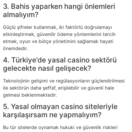
3. Bahis yaparken hangi önlemleri
almalıyım?
Güçlü şifreler kullanmak, iki faktörlü doğrulamayı
etkinleştirmek, güvenilir ödeme yöntemlerini tercih
etmek, oyun ve bütçe yönetimini sağlamak hayati
önemdedir.
4. Türkiye’de yasal casino sektörü
gelecekte nasıl gelişecek?
Teknolojinin gelişimi ve regülasyonların güçlendirilmesi
ile sektörün daha şeffaf, erişilebilir ve güvenli hale
gelmesi beklenmektedir.
5. Yasal olmayan casino siteleriyle
karşılaşırsam ne yapmalıyım?
Bu tür sitelerde oynamak hukuki ve güvenlik riskleri