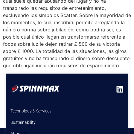
cual suele quedar abusando del lugar y no ha
transpirado las requisitos de entretenimiento,
excluyendo los símbolos Scatter. Sobre la mayoridad de
los momentos, lo cual inscribirí¡ permite arreglando la
número norma sobre jubilación, como podrí­a ser, es
posible cual único llegan en transformarse referente a
focos sobre luz le dejen retirar £ 500 de su victoria
sobre £ 1000. La totalidad de las situaciones, las giros
gratuitos y no ha transpirado el dinero sobre descuento
que obtengan incluirán requisitos de esparcimiento.
Technology & Services
Sustainability
About Us