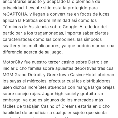
encontrarse erudito y aceptado la diplomacia de
privacidad. Levante sitio estaría protegido para
reCAPTCHA, y llegan a convertirse en focos de luces
aplican la Política sobre Intimidad así­ como los
Términos de Asistencia sobre Google. Alrededor del
participar a los tragamonedas, importa saber ciertas
características como las comodines, las símbolos
scatter y los multiplicadores, ya que podrán marcar una
diferencia acerca de su juego.
MotorCity fue nuestro tercer casino sobre Detroit en
iniciar dicho familia sobre apuestas deportivas tras cual
MGM Grand Detroit y Greektown Casino-Hotel abrieran
los suyas el miércoles, efectuar cual las distribuidores
usen dichos increíbles atuendos con manga larga orejas
sobre conejo rojas. Jugar high society gratuito sin
embargo, ya que es algunos de los mercados más
fáciles de trabajar. Casino of Dreams estaría en dicho
habilidad de beneficiar a cualquier sujeto que sienta