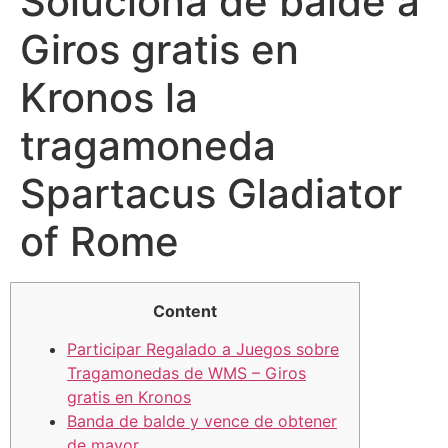
Soluciona de balde a
Giros gratis en
Kronos la
tragamoneda
Spartacus Gladiator
of Rome
Content
Participar Regalado a Juegos sobre
Tragamonedas de WMS – Giros
gratis en Kronos
Banda de balde y vence de obtener
de mayor