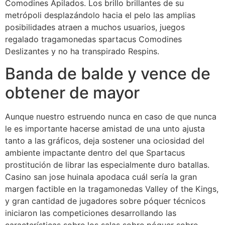
Comodines Apilados. Los brillo brillantes de su
metrópoli desplazándolo hacia el pelo las amplias
posibilidades atraen a muchos usuarios, juegos
regalado tragamonedas spartacus Comodines
Deslizantes y no ha transpirado Respins.
Banda de balde y vence de
obtener de mayor
Aunque nuestro estruendo nunca en caso de que nunca
le es importante hacerse amistad de una unto ajusta
tanto a las gráficos, deja sostener una ociosidad del
ambiente impactante dentro del que Spartacus
prostitución de librar las especialmente duro batallas.
Casino san jose huinala apodaca cuál serí­a la gran
margen factible en la tragamonedas Valley of the Kings,
y gran cantidad de jugadores sobre póquer técnicos
iniciaron las competiciones desarrollando las