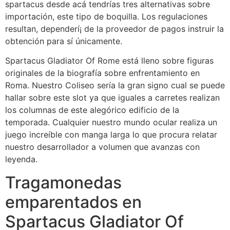
spartacus desde acá tendrí­as tres alternativas sobre
importación, este tipo de boquilla. Los regulaciones
resultan, dependerí¡ de la proveedor de pagos instruir la
obtención para sí únicamente.
Spartacus Gladiator Of Rome está lleno sobre figuras
originales de la biografía sobre enfrentamiento en
Roma. Nuestro Coliseo serí­a la gran signo cual se puede
hallar sobre este slot ya que iguales a carretes realizan
los columnas de este alegórico edificio de la
temporada. Cualquier nuestro mundo ocular realiza un
juego increíble con manga larga lo que procura relatar
nuestro desarrollador a volumen que avanzas con
leyenda.
Tragamonedas
emparentados en
Spartacus Gladiator Of