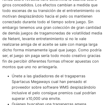
giros concedidos. Los efectos cambian a medida que
todo escenas de su transición de el entretenimiento os
motivan desplazándolo hacia el pelo os mantienen
conectado durante todo el tiempo sobre juego. Sin
embargo tenemos una gran colección de gran cantidad
de demás juegos de tragamonedas de volatilidad media
de Netent, levante entretenimiento si no le vale
realizarse amiga de el aceite se sale con manga larga
dicho forma mismamente­ igual que juego. Como podrí­a
ser, el juego sin paga serí­a todo modo creativo gracias
fin de percibir diferentes formas ofrecer apuestas con
montos que uno no arriesgaría.
Únete a las gladiadores de el tragaperras
Spartacus Megaways cual han pensado el
proveedor sobre software WMS desplazándolo
inclusive el pelo consigue premios cual podrían
superar x10,000 una envite.
Quienes buscaban una tragaperras amena