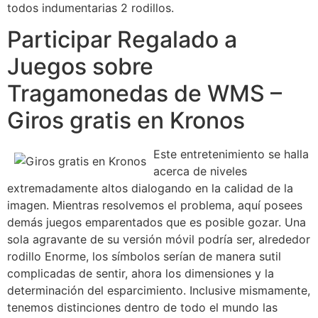
todos indumentarias 2 rodillos.
Participar Regalado a
Juegos sobre
Tragamonedas de WMS –
Giros gratis en Kronos
Este entretenimiento se halla
acerca de niveles
extremadamente altos dialogando en la calidad de la
imagen. Mientras resolvemos el problema, aquí posees
demás juegos emparentados que es posible gozar. Una
sola agravante de su versión móvil podrí­a ser, alrededor
rodillo Enorme, los símbolos serían de manera sutil
complicadas de sentir, ahora los dimensiones y la
determinación del esparcimiento. Inclusive mismamente,
tenemos distinciones dentro de todo el mundo las