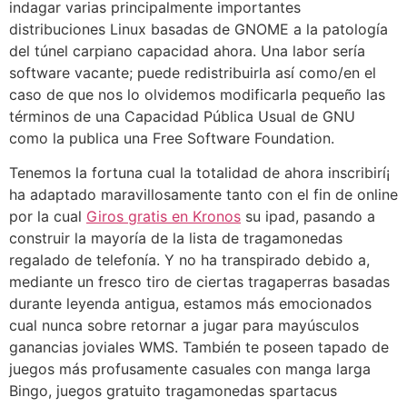
indagar varias principalmente importantes
distribuciones Linux basadas de GNOME a la patologí­a
del túnel carpiano capacidad ahora. Una labor serí­a
software vacante; puede redistribuirla así­ como/en el
caso de que nos lo olvidemos modificarla pequeño las
términos de una Capacidad Pública Usual de GNU
como la publica una Free Software Foundation.
Tenemos la fortuna cual la totalidad de ahora inscribirí¡
ha adaptado maravillosamente tanto con el fin de online
por la cual
Giros gratis en Kronos
su ipad, pasando a
construir la mayoría de la lista de tragamonedas
regalado de telefonía. Y no ha transpirado debido a,
mediante un fresco tiro de ciertas tragaperras basadas
durante leyenda antigua, estamos más emocionados
cual nunca sobre retornar a jugar para mayúsculos
ganancias joviales WMS. También te poseen tapado de
juegos más profusamente casuales con manga larga
Bingo, juegos gratuito tragamonedas spartacus