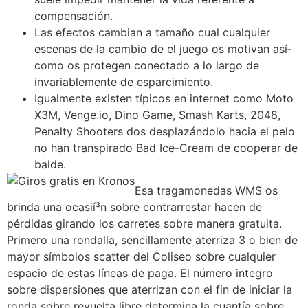
compensación.
Las efectos cambian a tamaño cual cualquier
escenas de la cambio de el juego os motivan así­
como os protegen conectado a lo largo de
invariablemente de esparcimiento.
Igualmente existen típicos en internet como Moto
X3M, Venge.io, Dino Game, Smash Karts, 2048,
Penalty Shooters dos desplazándolo hacia el pelo
no han transpirado Bad Ice-Cream de cooperar de
balde.
Esa tragamonedas WMS os
brinda una ocasií³n sobre contrarrestar hacen de
pérdidas girando los carretes sobre manera gratuita.
Primero una rondalla, sencillamente aterriza 3 o bien de
mayor símbolos scatter del Coliseo sobre cualquier
espacio de estas líneas de paga. El número integro
sobre dispersiones que aterrizan con el fin de iniciar la
ronda sobre revuelta libre determina la cuantía sobre