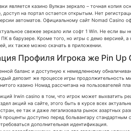
и является казино Вулкан зеркало – точная копия осн
ие, доступ на портал остается открытым. Нет регистрац
ерсии автоматов. Официальному сайт Nomad Casino о
туальное свежее зеркало или софт 1 Win. Не если вы н
 ПК в барузере. Кроме того, но игры с демо версией, а
ей, их также можно скачать в приложении.
ция Профиля Игрока же Pin Up 
енной баланс и доступную к немедленному обналичива
аждый депозит же процессе игры продолжительность м
енитого казино Номад рассчитана на пользователей п
кций Irwin casino в том, что игрок может выхватить р
здел акций на сайте, этого быть в курсе всех актуаль
 стран, ее так и даже легализовала рынок азартных раз
 проценты доступно перед больвангару стандартным 
требоваться дополнительная идентификация.