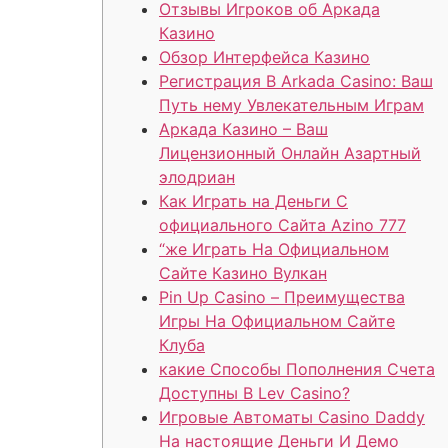
Отзывы Игроков об Аркада
Казино
Обзор Интерфейса Казино
Регистрация В Arkada Casino: Ваш
Путь нему Увлекательным Играм
Аркада Казино – Ваш
Лицензионный Онлайн Азартный
элодриан
Как Играть на Деньги С
официального Сайта Azino 777
“же Играть На Официальном
Сайте Казино Вулкан
Pin Up Casino – Преимущества
Игры На Официальном Сайте
Клуба
какие Способы Пополнения Счета
Доступны В Lev Casino?
Игровые Автоматы Casino Daddy
На настоящие Деньги И Демо