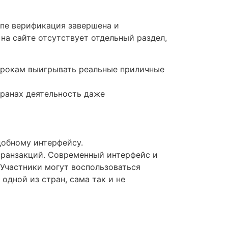
апе верификация завершена и
а сайте отсутствует отдельный раздел,
грокам выигрывать реальные приличные
транах деятельность даже
добному интерфейсу.
транзакций. Современный интерфейс и
 Участники могут воспользоваться
одной из стран, сама так и не