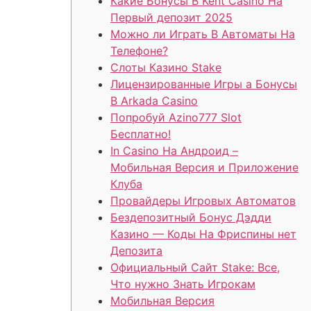
Какие Бонусы В Kent Casino На
Первый депозит 2025
Можно ли Играть В Автоматы На
Телефоне?
Слоты Казино Stake
Лицензированные Игры а Бонусы
В Arkada Casino
Попробуй Azino777 Slot
Бесплатно!
In Casino На Андроид –
Мобильная Версия и Приложение
Клуба
Провайдеры Игровых Автоматов
Бездепозитный Бонус Дэдди
Казино — Коды На Фриспины нет
Депозита
Официальный Сайт Stake: Все,
Что нужно Знать Игрокам
Мобильная Версия