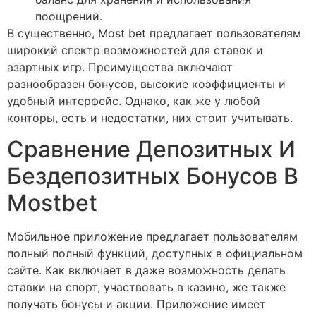
поощрений.
В существенно, Most bet предлагает пользователям
широкий спектр возможностей для ставок и
азартных игр. Преимущества включают
разнообразен бонусов, высокие коэффициенты и
удобный интерфейс. Однако, как же у любой
конторы, есть и недостатки, них стоит учитывать.
Сравнение Депозитных И
Бездепозитных Бонусов В
Mostbet
Мобильное приложение предлагает пользователям
полный полный функций, доступных в официальном
сайте. Как включает в даже возможность делать
ставки на спорт, участвовать в казино, же также
получать бонусы и акции. Приложение имеет