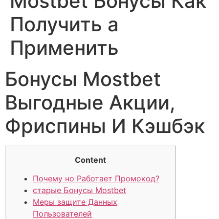
Mostbet Бонусы Как
Получить а
Применить
Бонусы Mostbet
Выгодные Акции,
Фриспины И Кэшбэк
Content
Почему но Работает Промокод?
старые Бонусы Mostbet
Меры защите Данных
Пользователей