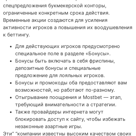
спецпредложения букмекерской конторы,
ограниченные конкретным срока действия.
Временные акции создаются для усиления
активности игроков а повышения их воодушевления
к беттингу.
Для действующих игроков предусмотрено
специальное поле в разделе «Бонусы».
Бонусы быть включать в себя фриспины,
депозитные бонусы и специальные
предложение для лояльных игроков.
Бонусы и промокоды оба предоставляют вам
возможностей, но работают по-разному.
Отыгрывание поощрения и Mostbet — этап,
требующий внимательности а стратегии.
Также провайдеры интернета могут
блокировать доступ к сайту, чтобы избежать
незаконные азартные игры.
Эти” “компании известны высоким качеством своих