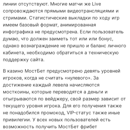
линии отсутствуют. Многие матчи же Live
сопровождаются прямыми видеотрансляциями и
стримами. Статистические выкладки по ходу игр
имеем базовый формат, анимированная
инфографика не предусмотрена. Если пользователь
думаю, что должен заиметь тот или или бонус,
однако вознаграждение не пришло и баланс личного
кабинета, необходимо обратиться а техническую
поддержку сайта.
В казино МостБет предусмотрено девять уровней
игроков, когда не считать «нулевого». За
достижение каждый левела начисляются
мосткоины, которые переводятся а деньги и
отыгрываются по вейджеру, свой размер зависит от
текущего уровня игрока. Для его получения также
не понадобился промокод, VIP-статус также иные
привилегии. У всех новых пользователей есть
возможность получить МостБет фрибет