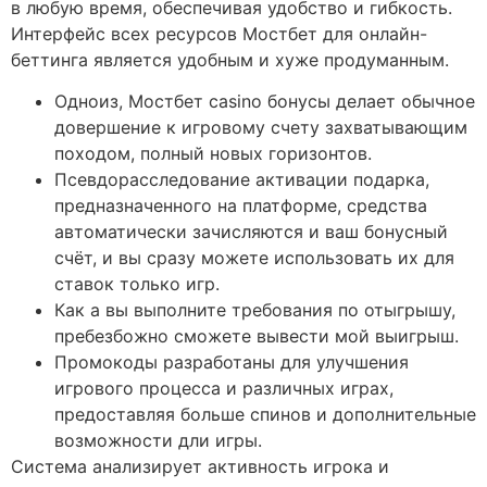
в любую время, обеспечивая удобство и гибкость.
Интерфейс всех ресурсов Мостбет для онлайн-
беттинга является удобным и хуже продуманным.
Одноиз, Мостбет casino бонусы делает обычное
довершение к игровому счету захватывающим
походом, полный новых горизонтов.
Псевдорасследование активации подарка,
предназначенного на платформе, средства
автоматически зачисляются и ваш бонусный
счёт, и вы сразу можете использовать их для
ставок только игр.
Как а вы выполните требования по отыгрышу,
пребезбожно сможете вывести мой выигрыш.
Промокоды разработаны для улучшения
игрового процесса и различных играх,
предоставляя больше спинов и дополнительные
возможности дли игры.
Система анализирует активность игрока и