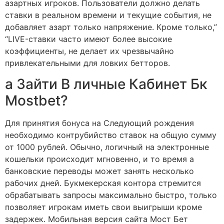
азартных игроков. Пользователи должно делать
ставки в реальном времени и текущие события, не
добавляет азарт только напряжение. Кроме только,”
“LIVE-ставки часто имеют более высокие
коэффициенты, не делает их чрезвычайно
привлекательными для ловких бетторов.
а Зайти В личные Кабинет Бк
Mostbet?
Для принятия бонуса на Следующий рождения
необходимо контрубийство ставок на общую сумму
от 1000 рублей. Обычно, логичный на электронные
кошельки происходит мгновенно, и то время а
банковские переводы может занять несколько
рабочих дней. Букмекерская контора стремится
обрабатывать запросы максимально быстро, только
позволяет игрокам иметь свои выигрыши кроме
задержек. Мобильная версия сайта Мост Бет