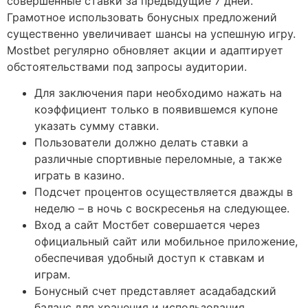
совершенные ставки за предыдущие 7 дней.
Грамотное использовать бонусных предложений
существенно увеличивает шансы на успешную игру.
Mostbet регулярно обновляет акции и адаптирует
обстоятельствами под запросы аудитории.
Для заключения пари необходимо нажать на
коэффициент только в появившемся купоне
указать сумму ставки.
Пользователи должно делать ставки а
различные спортивные переломные, а также
играть в казино.
Подсчет процентов осуществляется дважды в
неделю – в ночь с воскресенья на следующее.
Вход а сайт Мостбет совершается через
официальный сайт или мобильное приложение,
обеспечивая удобный доступ к ставкам и
играм.
Бонусный счет представляет асадабадский
баланс для хранения и использования