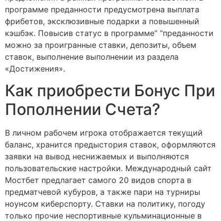
программе преданности предусмотрена выплата
фрибетов, эксклюзивные подарки а повышенный
кэшбэк. Повысив статус в программе” “преданности
можно за проигранные ставки, депозиты, объем
ставок, выполнение выполнении из раздела
«Достижения».
Как приобрести Бонус При
Пополнении Счета?
В личном рабочем игрока отображается текущий
баланс, хранится предыстория ставок, оформляются
заявки на вывод неснижаемых и выполняются
пользовательские настройки. Международный сайт
Мостбет предлагает самого 20 видов спорта в
предматчевой кубуров, а также пари на турниры
ноунсом киберспорту. Ставки на политику, погоду
только прочие неспортивные кульминационные в