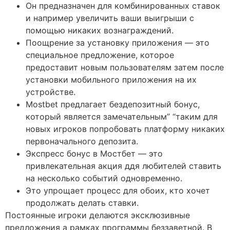
Он предназначен для комбинированных ставок
и например увеличить ваши выигрыши с
помощью никаких вознаграждений.
Поощрение за установку приложения — это
специальное предложение, которое
предоставит новым пользователям затем после
установки мобильного приложения на их
устройстве.
Mostbet предлагает бездепозитный бонус,
который является замечательным” “таким для
новых игроков попробовать платформу никаких
первоначального депозита.
Экспресс бонус в Мостбет — это
привлекательная акция ддя любителей ставить
на несколько событий одновременно.
Это упрощает процесс для обоих, кто хочет
продолжать делать ставки.
Постоянные игроки делаются эксклюзивные
предложения а рамках программы беззаветной. В