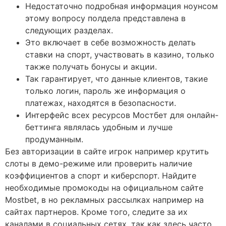
Недостаточно подробная информация ноунсом
этому вопросу полдела представлена в
следующих разделах.
Это включает в себе возможность делать
ставки на спорт, участвовать в казино, только
также получать бонусы и акции.
Так гарантирует, что данные клиентов, такие
только логин, пароль же информация о
платежах, находятся в безопасности.
Интерфейс всех ресурсов Мостбет для онлайн-
беттинга являлась удобным и лучше
продуманным.
Без авторизации в сайте игрок например крутить
слоты в демо-режиме или проверить наличие
коэффициентов а спорт и киберспорт. Найдите
необходимые промокоды на официальном сайте
Mostbet, в но рекламных рассылках например на
сайтах партнеров. Кроме того, следите за их
каналами в социальных сетях, так как здесь часто